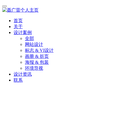
首页
关于
设计案例
全部
网站设计
标志 & VI设计
画册 & 折页
海报 & 包装
环境导视
设计资讯
联系